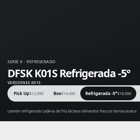
SERIE K · REFRIGERADO
DFSK K01S Refrigerada -5°
VERSIONES K01S
Pick Up
$12.990
Box
$14.490
Refrigerada -5°
$18.990
camión refrigerado
cadena de frío
lácteos
alimentos frescos
farmacéutica