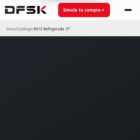
Simula tu compra
Inicio
/
Catálogo
/
K01S Refrigerada -5°