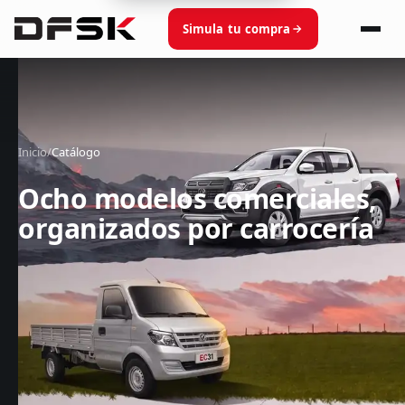
Simula tu compra
Inicio
/
Catálogo
Ocho modelos comerciales,
organizados por carrocería