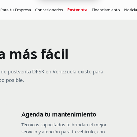
Para tu Empresa
Concesionarios
Postventa
Financiamiento
Noticia
K01S Pick Up
K02S Pick Up
C31 Pick Up
Desde $12.990
Desde $14.450
Desde $15.990
 más fácil
C32 Pick Up
D1 4x4 Pick Up
Desde $18.820
Desde $24.990
ed de postventa DFSK en Venezuela existe para
o posible.
Agenda tu mantenimiento
Técnicos capacitados te brindan el mejor
servicio y atención para tu vehículo, con