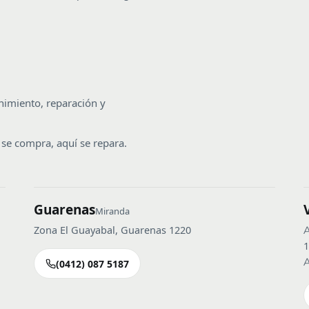
nimiento, reparación y
lí se compra, aquí se repara.
Guarenas
Miranda
Zona El Guayabal, Guarenas 1220
A
1
A
(0412) 087 5187