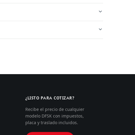
¿LISTO PARA COTIZAR?
Recibe el precio de cualquier
modelo DFSK con impuestos,
placa y traslado incluidos.