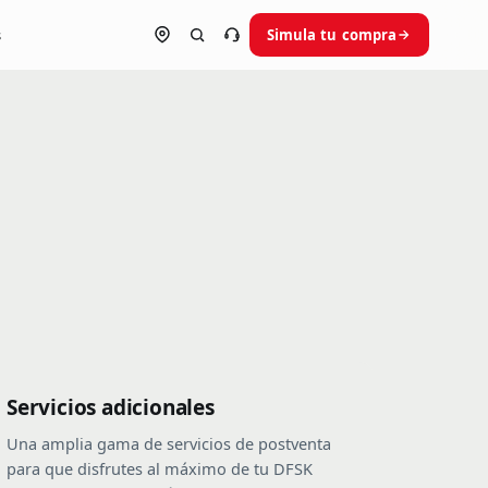
s
Simula tu compra
Ubica tu concesionario
Habla con un asesor
0
Servicios adicionales
Una amplia gama de servicios de postventa
para que disfrutes al máximo de tu DFSK