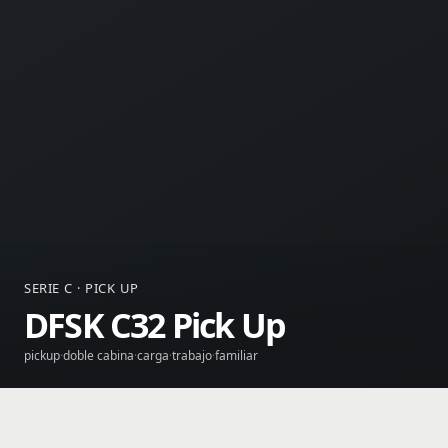
SERIE C · PICK UP
DFSK C32 Pick Up
pickup
doble cabina
carga
trabajo
familiar