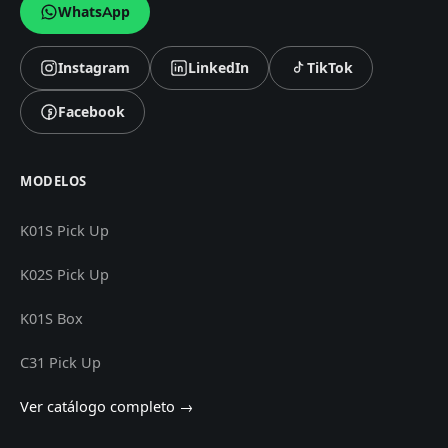
WhatsApp
Instagram
LinkedIn
TikTok
Síguenos en
Síguenos en
Síguenos en
Facebook
Síguenos en
MODELOS
K01S Pick Up
K02S Pick Up
K01S Box
C31 Pick Up
Ver catálogo completo →