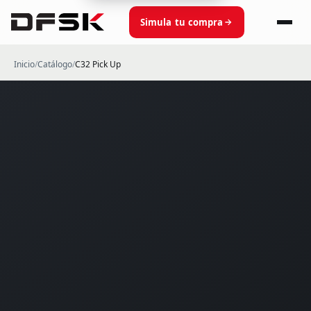
Simula tu compra
Inicio
/
Catálogo
/
C32 Pick Up