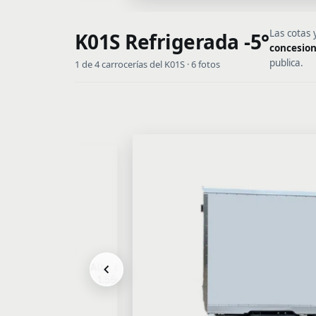
Las cotas 
K01S Refrigerada -5°
concesion
publica.
1 de 4 carrocerías del K01S · 6 fotos