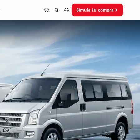
s
Simula tu compra
Ubica tu concesionario
Habla con un asesor
0