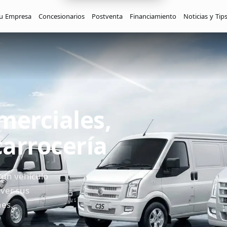
tu Empresa
Concesionarios
Postventa
Financiamiento
Noticias y Tip
K01S Pick Up
K02S Pick Up
C31 Pick Up
Desde $12.990
Desde $14.450
Desde $15.99
C32 Pick Up
D1 4x4 Pick Up
Desde $18.820
Desde $24.990
erciales,
carrocería
i un vehículo
 ver sus
nes.