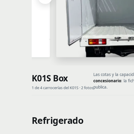
Las cotas y la capaci
K01S Box
concesionario
: la fi
publica.
1 de 4 carrocerías del K01S · 2 fotos
Refrigerado