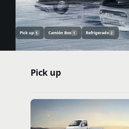
Pick up
Camión Box
Refrigerado
5
1
2
Pick up