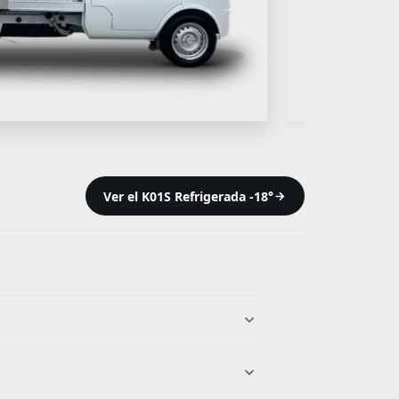
Ver el K01S Refrigerada -18°