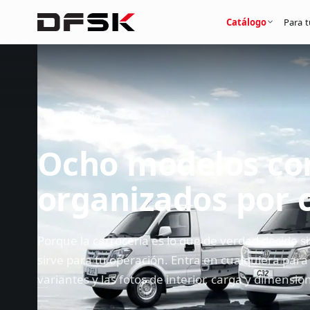
Catálogo
Para 
Inicio
/
Catálogo
Ocho modelos com
organizados por 
Porque la carrocería es lo que de verdad decide s
sirve para tu operación. Entra en cualquiera para
variantes y las fotos de interior, carga y dimensio